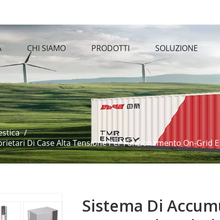
A
CHI SIAMO
PRODOTTI
SOLUZIONE
estica
/
rietari Di Case Alta Tensione Per Funzionamento On-Grid E
Sistema Di Accumu