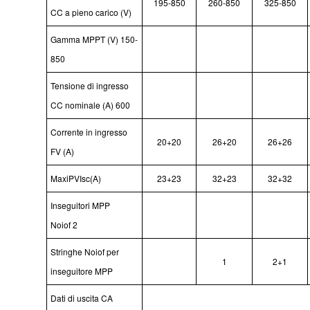
195-850
260-850
325-850
CC a pieno carico (V)
Gamma MPPT (V)
150-
850
Tensione di ingresso
CC nominale (A)
600
Corrente in ingresso
20+20
26+20
26+26
FV (A)
MaxiPVIsc(A)
23+23
32+23
32+32
Inseguitori MPP
Noiof
2
Stringhe Noiof per
1
2+1
inseguitore MPP
Dati di uscita CA