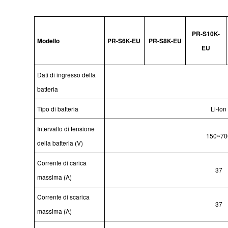
PR-S10K-
Modello
PR-S6K-EU
PR-S8K-EU
EU
Dati di ingresso della
batteria
Tipo di batteria
Li-lon
Intervallo di tensione
150~70
della batteria (V)
Corrente di carica
37
massima (A)
Corrente di scarica
37
massima (A)