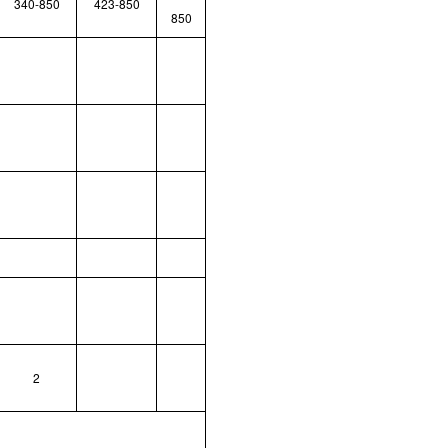
340-850
423-850
850
2