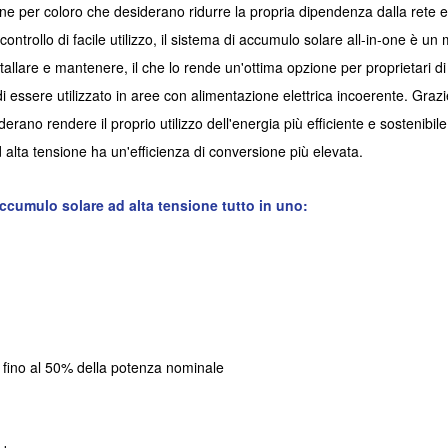
ne per coloro che desiderano ridurre la propria dipendenza dalla rete ener
 controllo di facile utilizzo, il sistema di accumulo solare all-in-one è
allare e mantenere, il che lo rende un'ottima opzione per proprietari di 
 di essere utilizzato in aree con alimentazione elettrica incoerente. Gra
derano rendere il proprio utilizzo dell'energia più efficiente e sostenibi
d alta tensione ha un'efficienza di conversione più elevata.
ccumulo solare ad alta tensione tutto in uno:
 fino al 50% della potenza nominale