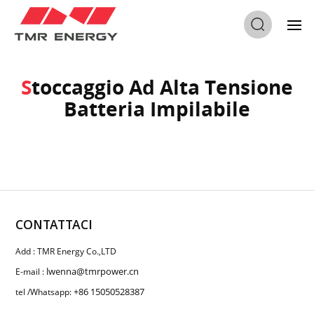
Casa
/
Stoccaggio Ad Alta Tensione Batteria Impilabile
Stoccaggio Ad Alta Tensione
Batteria Impilabile
CONTATTACI
Add : TMR Energy Co.,LTD
lwenna@tmrpower.cn
E-mail :
+86 15050528387
tel /Whatsapp: