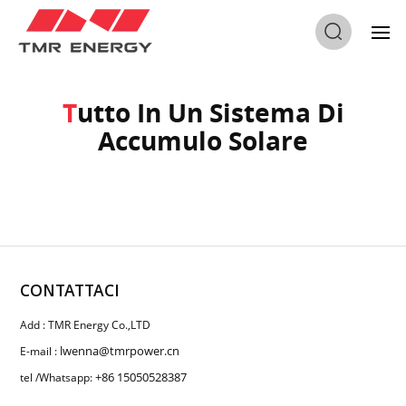
Casa
/
Tutto In Un Sistema Di Accumulo Solare
Tutto In Un Sistema Di
Accumulo Solare
CONTATTACI
Add : TMR Energy Co.,LTD
lwenna@tmrpower.cn
E-mail :
+86 15050528387
tel /Whatsapp: