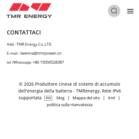
CONTATTACI
Add : TMR Energy Co.,LTD
lwenna@tmrpower.cn
E-mail :
+86 15050528387
tel /Whatsapp:
© 2026 Produttore cinese di sistemi di accumulo
dell'energia della batteria - TMRenergy. Rete IPv6
supportata
|
|
|
blog
Mappa del sito
Xml
politica sulla riservatezza